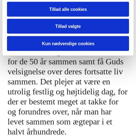
tradition for en kirkelig velsignelse
Tillad alle cookies
i forbindelse med guldbryllup.
Tillad valgte
Således kommer der også i Holbøl
kirke en del guldbrudepar med
Kun nødvendige cookies
deres venner og familie for at takke
for de 50 år sammen samt få Guds
velsignelse over deres fortsatte liv
sammen. Det plejer at være en
utrolig festlig og højtidelig dag, for
der er bestemt meget at takke for
og forundres over, når man har
levet sammen som ægtepar i et
halvt århundrede.