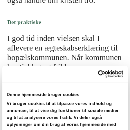
også handle om kristen tro.
Det praktiske
I god tid inden vielsen skal I
aflevere en ægteskabserklæring til
bopælskommunen. Når kommunen
har tjekket, at I ikke er
umyndiggjorte eller allerede er gift,
udsteder kommunen en såkaldt
prøvelsesattest. Prøvelsesattesten
Denne hjemmeside bruger cookies
skal afleveres på kirkekontoret i
Vi bruger cookies til at tilpasse vores indhold og
annoncer, til at vise dig funktioner til sociale medier
Aabenraa. Prøvelsesattesten gælder
og til at analysere vores trafik. Vi deler også
i 4 mdr. og skal være gyldig, når
oplysninger om din brug af vores hjemmeside med