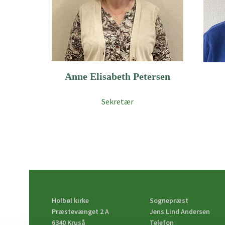
Anne Elisabeth Petersen
Sekretær
Holbøl kirke
Sognepræst
Præstevænget 2 A
Jens Lind Andersen
6340 Kruså
Telefon