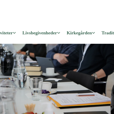
viteter
Livsbegivenheder
Kirkegården
Tradit