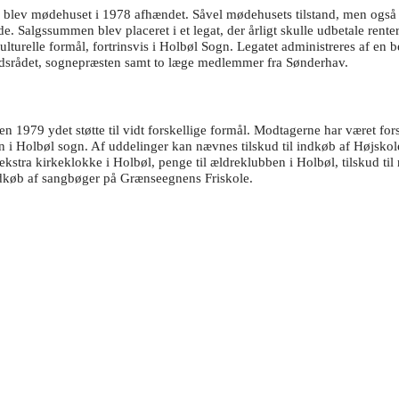
r blev mødehuset i 1978 afhændet. Såvel mødehusets tilstand, men også 
e. Salgssummen blev placeret i et legat, der årligt skulle udbetale renter
kulturelle formål, fortrinsvis i Holbøl Sogn. Legatet administreres af en 
srådet, sognepræsten samt to læge medlemmer fra Sønderhav.
n 1979 ydet støtte til vidt forskellige formål. Modtagerne har været for
n i Holbøl sogn. Af uddelinger kan nævnes tilskud til indkøb af Højskol
ekstra kirkeklokke i Holbøl, penge til ældreklubben i Holbøl, tilskud til 
ndkøb af sangbøger på Grænseegnens Friskole.