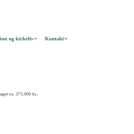
ion og kirkeliv
Kontakt
get ca. 375.000 kr.,