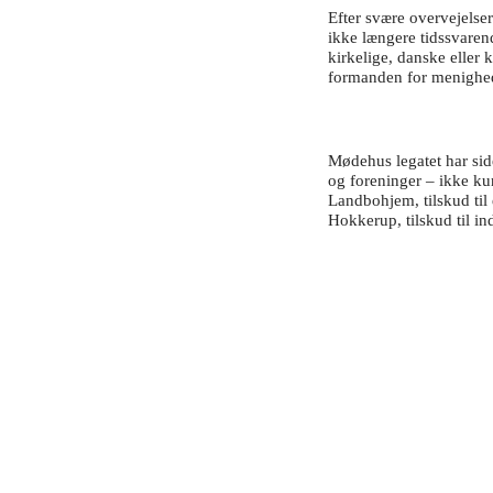
Efter svære overvejelse
ikke længere tidssvarend
kirkelige, danske eller 
formanden for menighed
Mødehus legatet har side
og foreninger – ikke ku
Landbohjem, tilskud til 
Hokkerup, tilskud til i