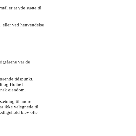
l er at yde støtte til
, eller ved henvendelse
krigsårene var de
værende tidspunkt,
ift og Holbøl
ansk ejendom.
ætning til andre
r ikke velegnede til
edligehold blev ofte