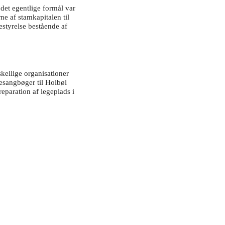
det egentlige formål var
ne af stamkapitalen til
bestyrelse bestående af
skellige organisationer
esangbøger til Holbøl
reparation af legeplads i