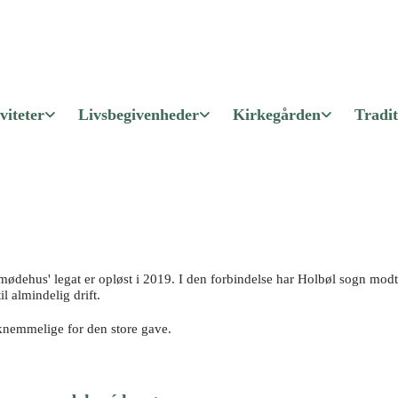
viteter
Livsbegivenheder
Kirkegården
Tradit
ehus' legat er opløst i 2019. I den forbindelse har Holbøl sogn modta
l almindelig drift.
aknemmelige for den store gave.