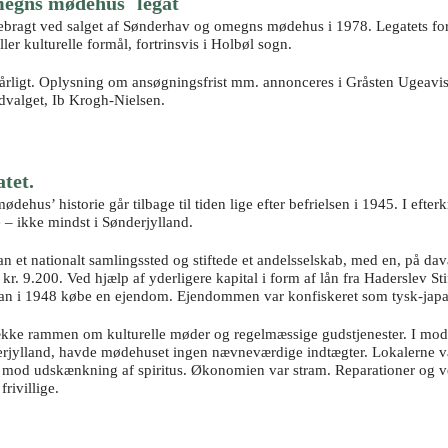
egns mødehus´ legat
jebragt ved salget af Sønderhav og omegns mødehus i 1978. Legatets formå
ler kulturelle formål, fortrinsvis i Holbøl sogn.
årligt. Oplysning om ansøgningsfrist mm. annonceres i Gråsten Ugeavis
udvalget, Ib Krogh-Nielsen.
tet.
hus’ historie går tilbage til tiden lige efter befrielsen i 1945. I efter
e – ikke mindst i Sønderjylland.
 et nationalt samlingssted og stiftede et andelsselskab, med en, på da
 kr. 9.200. Ved hjælp af yderligere kapital i form af lån fra Haderslev St
n i 1948 købe en ejendom. Ejendommen var konfiskeret som tysk-jap
ække rammen om kulturelle møder og regelmæssige gudstjenester. I mods
rjylland, havde mødehuset ingen nævneværdige indtægter. Lokalerne va
d mod udskænkning af spiritus. Økonomien var stram. Reparationer og v
frivillige.