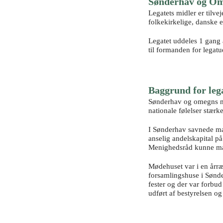
Sønderhav og Om
Legatets midler er tilve
folkekirkelige, danske el
Legatet uddeles 1 gang 
til formanden for legat
Baggrund for lega
Sønderhav og omegns møde
nationale følelser stærk
I Sønderhav savnede man
anselig andelskapital på
Menighedsråd kunne ma
Mødehuset var i en årr
forsamlingshuse i Sønde
fester og der var forbu
udført af bestyrelsen og 