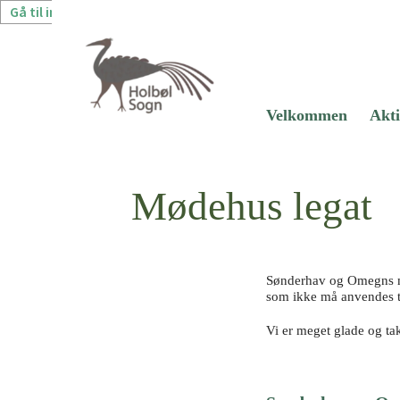
Gå til indhold
Velkommen
Akti
Mødehus legat
Sønderhav og Omegns mød
som ikke må anvendes ti
Vi er meget glade og t