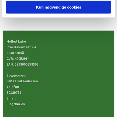
Kun nødvendige cookies
Holbøl kirke
Præstevænget 2 A
6340 Kruså
CVR: 42052914
EAN: 5798000858367
Sognepræst
Jens Lind Andersen
Telefon
30129791
Email
jlia@km.dk