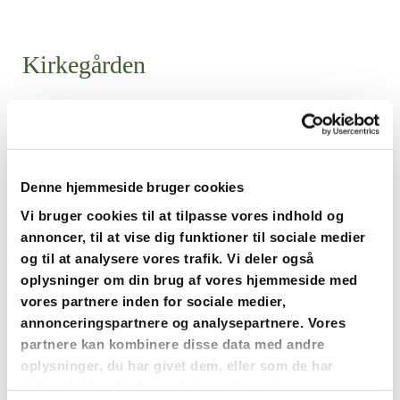
Kirkegården
Spørgmål vedrørende kirkegård
rettes til Kirkegårdskontor for
Holbøl sogn:
Denne hjemmeside bruger cookies
Vi bruger cookies til at tilpasse vores indhold og
annoncer, til at vise dig funktioner til sociale medier
Kirkegårdsleder Michael Dybdahl
og til at analysere vores trafik. Vi deler også
Tlf: 20431780
oplysninger om din brug af vores hjemmeside med
vores partnere inden for sociale medier,
annonceringspartnere og analysepartnere. Vores
Kirkegårdskontorets træffetider
partnere kan kombinere disse data med andre
oplysninger, du har givet dem, eller som de har
08.00-
indsamlet fra din brug af deres tjenester.