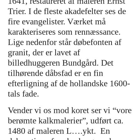
1641, restaureret af maleren Ernst
Trier. I de fleste akadefelter ses de
fire evangelister. Værket må
karakteriseres som rennæssance.
Lige nedenfor står døbefonten af
granit, der er lavet af
billedhuggeren Bundgård. Det
tilhørende dåbsfad er en fin
efterligning af de hollandske 1600-
tals fade.
Vender vi os mod koret ser vi “vore
berømte kalkmalerier”, udført ca.
1480 af maleren L….ykt. En