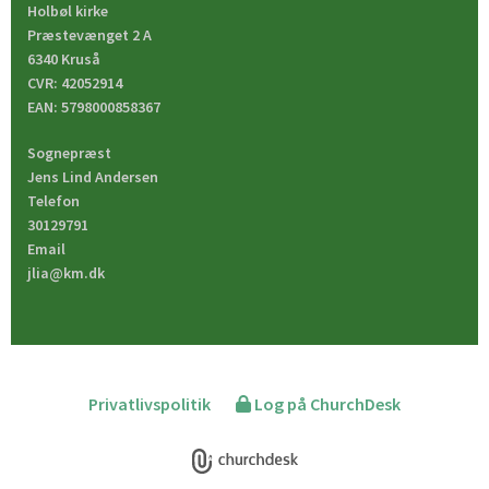
Holbøl kirke
Præstevænget 2 A
6340 Kruså
CVR: 42052914
EAN: 5798000858367
Sognepræst
Jens Lind Andersen
Telefon
30129791
Email
jlia@km.dk
Privatlivspolitik
Log på ChurchDesk