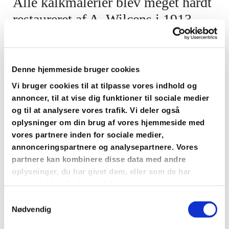
Alle kalkmalerier blev meget hårdt
restaureret af A. Wilcens i 1913,
f.eks. førte han på egn hånd
rankeslynget helt ind i korets nyere
vinduer. Derudover tog han sig den
Denne hjemmeside bruger cookies
frihed at anbringe kirkens
Vi bruger cookies til at tilpasse vores indhold og
annoncer, til at vise dig funktioner til sociale medier
hovedkonservator, professor dr.
og til at analysere vores trafik. Vi deler også
Haupt (med afbankningshammer)
oplysninger om din brug af vores hjemmeside med
og kirkens daværende
vores partnere inden for sociale medier,
annonceringspartnere og analysepartnere. Vores
dansksindede præst P. Andersen
partnere kan kombinere disse data med andre
(1912-25) i tysk præstedragt, i hver
oplysninger, du har givet dem, eller som de har
indsamlet fra din brug af deres tjenester.
sin blomst på syd- og nordvæggen.
Samtykkevalg
Bjælkeloftets udsmykning, ranker
Nødvendig
og mønstre, kan ligeledes henføres