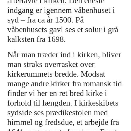
altertavle i kirken. Den eneste
indgang er igennem våbenhuset i
syd – fra ca år 1500. På
våbenhusets gavl ses et solur i grå
kalksten fra 1698.
Når man træder ind i kirken, bliver
man straks overrasket over
kirkerummets bredde. Modsat
mange andre kirker fra romansk tid
finder vi her en ret bred kirke i
forhold til længden. I kirkeskibets
sydside ses prædikestolen med
himmel og fredsdue, et arbejde fra