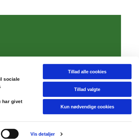
Tillad alle cookies
il sociale
s
Tillad valgte
 har givet
Kun nødvendige cookies
Vis detaljer