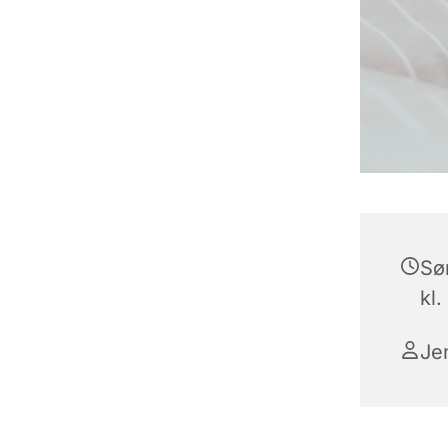
Sø
kl.
Je