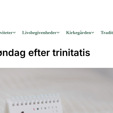
viteter
Livsbegivenheder
Kirkegården
Tradit
øndag efter trinitatis