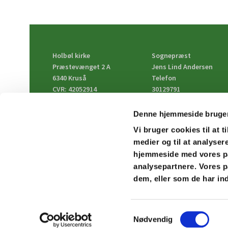
Holbøl kirke
Sognepræst
Præstevænget 2 A
Jens Lind Andersen
6340 Kruså
Telefon
CVR: 42052914
30129791
EAN: 5798000858367
Email
jlia@km.dk
Denne hjemmeside bruger
Vi bruger cookies til at t
medier og til at analyser
hjemmeside med vores pa
analysepartnere. Vores p
dem, eller som de har ind
Samtykkevalg
Nødvendig